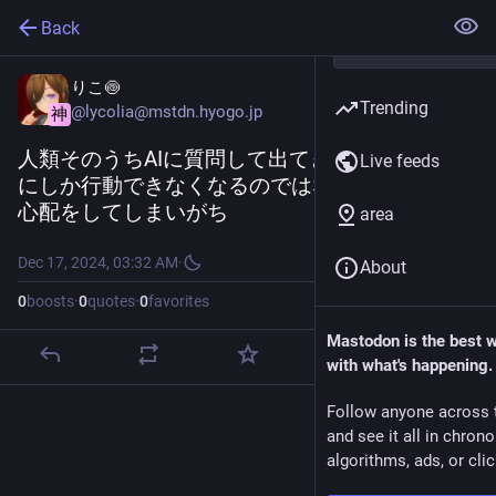
Back
りこ🍥
Trending
@lycolia@mstdn.hyogo.jp
神
人類そのうちAIに質問して出てきた返事のとおり
Live feeds
にしか行動できなくなるのではないかみたいな
心配をしてしまいがち
area
Dec 17, 2024, 03:32 AM
·
About
0
boosts
·
0
quotes
·
0
favorites
Mastodon is the best 
with what's happening.
Follow anyone across 
and see it all in chron
algorithms, ads, or clic