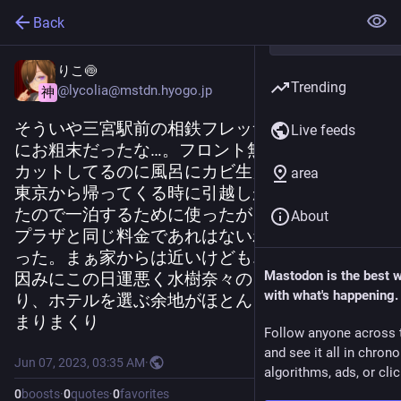
Back
りこ🍥
Trending
@lycolia@mstdn.hyogo.jp
神
そういや三宮駅前の相鉄フレッサイン、高い割
Live feeds
にお粗末だったな…。フロント無人化してコスト
カットしてるのに風呂にカビ生えてた。
area
東京から帰ってくる時に引越しが2日掛かりだっ
たので一泊するために使ったが、ANAクラウン
About
プラザと同じ料金であれはないわ…という感じだ
った。まぁ家からは近いけども…
Mastodon is the best 
因みにこの日運悪く水樹奈々のコンサートがあ
with what's happening.
り、ホテルを選ぶ余地がほとんどなかった（埋
まりまくり
Follow anyone across 
and see it all in chron
Jun 07, 2023, 03:35 AM
·
algorithms, ads, or clic
0
boosts
·
0
quotes
·
0
favorites